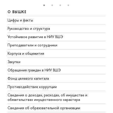
О ВЫШКЕ
Цифры и факты
Л
Руководство и структура
Д
Устойчивое развитие в НИУ ВШЭ
О
Преподаватели и сотрудники
П
Корпуса и общежития
В
Закупки
П
Обращения граждан в НИУ ВШЭ
А
Фонд целевого капитала
Д
Противодействие коррупции
Ц
Сведения о доходах, расходах, об имуществе и
Б
обязательствах имущественного характера
О
Сведения об образовательной организации
О