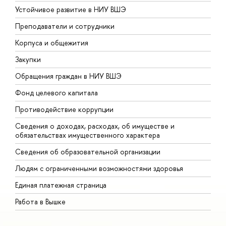
Устойчивое развитие в НИУ ВШЭ
О
Преподаватели и сотрудники
П
Корпуса и общежития
В
Закупки
П
Обращения граждан в НИУ ВШЭ
А
Фонд целевого капитала
Д
Противодействие коррупции
Ц
Сведения о доходах, расходах, об имуществе и
Б
обязательствах имущественного характера
О
Сведения об образовательной организации
О
Людям с ограниченными возможностями здоровья
Единая платежная страница
Работа в Вышке