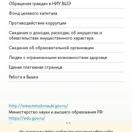
Обращения граждан в НИУ ВШЭ
А
Фонд целевого капитала
Д
Противодействие коррупции
Ц
Сведения о доходах, расходах, об имуществе и
Б
обязательствах имущественного характера
О
Сведения об образовательной организации
О
Людям с ограниченными возможностями здоровья
Единая платежная страница
Работа в Вышке
http://www.minobrnauki.gov.ru/
Министерство науки и высшего образования РФ
https://edu.gov.ru/
Министерство просвещения РФ
https://elearning.hse.ru/mooc
Мы используем файлы cookies для улучшения работы сайта