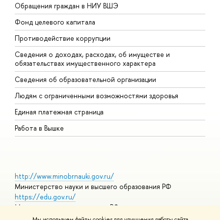
Обращения граждан в НИУ ВШЭ
А
Фонд целевого капитала
Д
Противодействие коррупции
Ц
Сведения о доходах, расходах, об имуществе и
Б
обязательствах имущественного характера
О
Сведения об образовательной организации
О
Людям с ограниченными возможностями здоровья
Единая платежная страница
Работа в Вышке
http://www.minobrnauki.gov.ru/
Министерство науки и высшего образования РФ
https://edu.gov.ru/
Министерство просвещения РФ
https://elearning.hse.ru/mooc
Мы используем файлы cookies для улучшения работы сайта